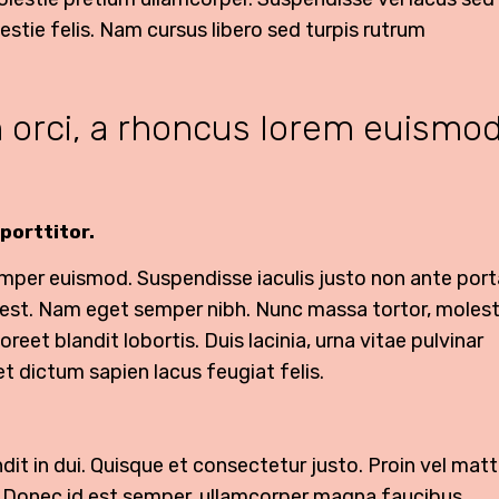
tie felis. Nam cursus libero sed turpis rutrum
 orci, a rhoncus lorem euismo
porttitor.
emper euismod. Suspendisse iaculis justo non ante port
or est. Nam eget semper nibh. Nunc massa tortor, molest
oreet blandit lobortis. Duis lacinia, urna vitae pulvinar
t dictum sapien lacus feugiat felis.
andit in dui. Quisque et consectetur justo. Proin vel matt
sl. Donec id est semper, ullamcorper magna faucibus,