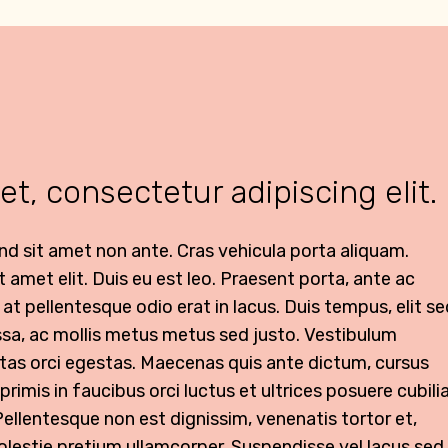
t, consectetur adipiscing elit.
fend sit amet non ante. Cras vehicula porta aliquam.
t amet elit. Duis eu est leo. Praesent porta, ante ac
 at pellentesque odio erat in lacus. Duis tempus, elit s
ssa, ac mollis metus metus sed justo. Vestibulum
estas orci egestas. Maecenas quis ante dictum, cursus
rimis in faucibus orci luctus et ultrices posuere cubili
Pellentesque non est dignissim, venenatis tortor et,
estie pretium ullamcorper. Suspendisse vel lacus sed