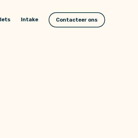
lets
Intake
Contacteer ons