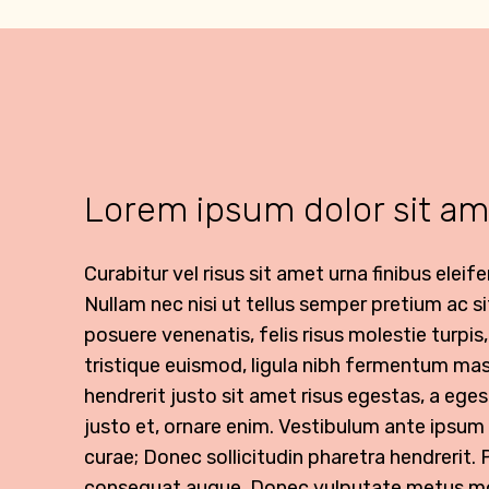
Lorem ipsum dolor sit ame
Curabitur vel risus sit amet urna finibus elei
Nullam nec nisi ut tellus semper pretium ac si
posuere venenatis, felis risus molestie turpis,
tristique euismod, ligula nibh fermentum ma
hendrerit justo sit amet risus egestas, a eg
justo et, ornare enim. Vestibulum ante ipsum p
curae; Donec sollicitudin pharetra hendrerit. 
consequat augue. Donec vulputate metus mol