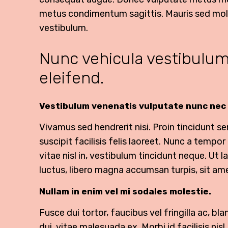
metus condimentum sagittis. Mauris sed moles
vestibulum.
Nunc vehicula vestibulum
eleifend.
Vestibulum venenatis vulputate nunc nec 
Vivamus sed hendrerit nisi. Proin tincidunt s
suscipit facilisis felis laoreet. Nunc a temp
vitae nisl in, vestibulum tincidunt neque. Ut la
luctus, libero magna accumsan turpis, sit ame
Nullam in enim vel mi sodales molestie.
Fusce dui tortor, faucibus vel fringilla ac, bl
dui, vitae malesuada ex. Morbi id facilisis ni