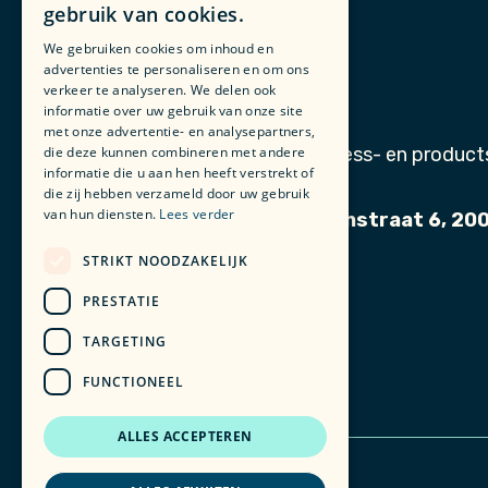
gebruik van cookies.
We gebruiken cookies om inhoud en
advertenties te personaliseren en om ons
verkeer te analyseren. We delen ook
informatie over uw gebruik van onze site
met onze advertentie- en analysepartners,
die deze kunnen combineren met andere
Catcoon. Uw partner in business- en product
informatie die u aan hen heeft verstrekt of
die zij hebben verzameld door uw gebruik
van hun diensten.
Lees verder
STUW building - Vlaanderenstraat 6, 2
STRIKT NOODZAKELIJK
PRESTATIE
TARGETING
FUNCTIONEEL
ALLES ACCEPTEREN