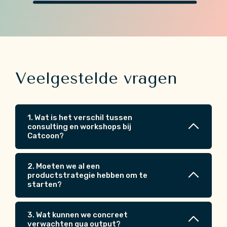
Veelgestelde vragen
1. Wat is het verschil tussen
consulting en workshops bij
Catcoon?
2. Moeten we al een
Consulting is een doorlopende begeleiding,
productstrategie hebben om te
starten?
workshops zijn intensieve interventies.
Onze workshops zijn ontworpen als krachtige co-
creatiesessies met een helder doel: richting geven,
3. Wat kunnen we concreet
versnellen en draagvlak creëren in korte tijd. Consulting
Nee, we starten waar jullie staan.
verwachten qua output?
Of je nu een