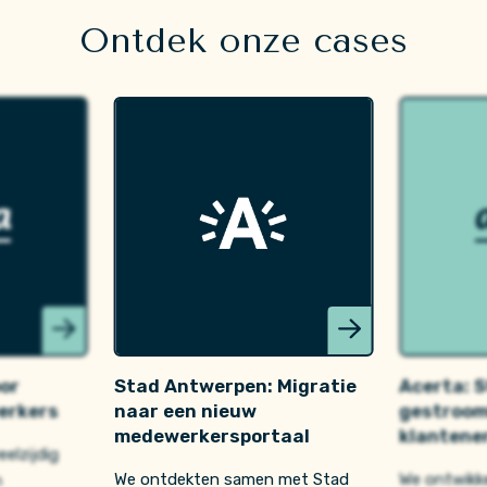
Ontdek onze cases
oor
Stad Antwerpen: Migratie
Acerta: S
erkers
naar een nieuw
gestrooml
medewerkersportaal
klantene
elzijdig
We ontdekten samen met Stad
We ontwikk
n