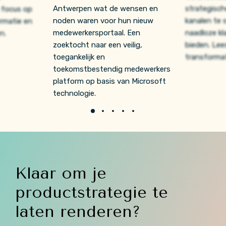
Antwerpen wat de wensen en
strategisch
 focus op
noden waren voor hun nieuw
kanalen te 
rmatie en
medewerkersportaal. Een
naadloze kl
n.
zoektocht naar een veilig,
bieden. Lee
toegankelijk en
transforma
toekomstbestendig medewerkers
platform op basis van Microsoft
technologie.
Klaar om je
productstrategie te
laten renderen?