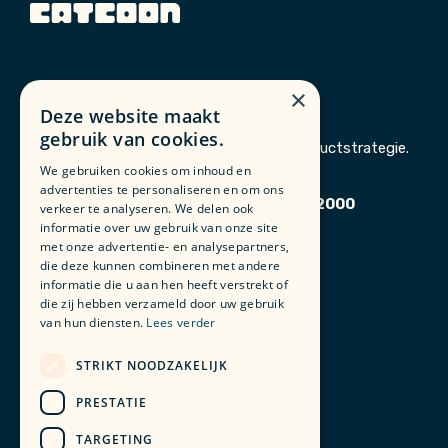
×
Deze website maakt
gebruik van cookies.
Catcoon. Uw partner in business- en productstrategie.
We gebruiken cookies om inhoud en
advertenties te personaliseren en om ons
STUW building - Vlaanderenstraat 6, 2000
verkeer te analyseren. We delen ook
Antwerpen
informatie over uw gebruik van onze site
met onze advertentie- en analysepartners,
die deze kunnen combineren met andere
Check onze vacatures op Linkedin
informatie die u aan hen heeft verstrekt of
die zij hebben verzameld door uw gebruik
van hun diensten.
Lees verder
Contacteer ons
STRIKT NOODZAKELIJK
PRESTATIE
TARGETING